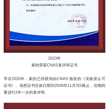
2023
年
家的荣获
CNAS
复评审证书
早在
2020
年，家的已经获得由
CNAS
颁发的《实验室认可
证书》。虽然证书生效日期到
2026
年
11
月
3
日截止，但期间
要进行
2
年一次的复评审。