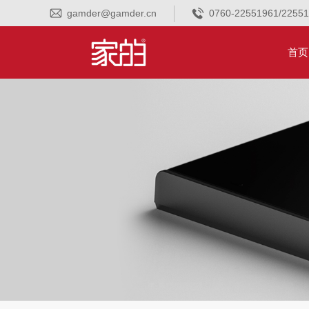
gamder@gamder.cn
0760-22551961/2255
首页