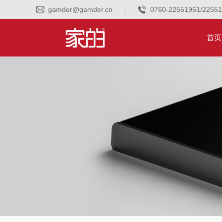
gamder@gamder.cn
0760-22551961/2255
首页